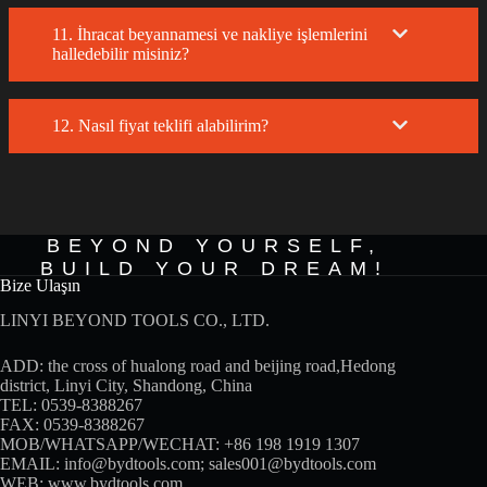
11. İhracat beyannamesi ve nakliye işlemlerini
halledebilir misiniz?
12. Nasıl fiyat teklifi alabilirim?
BEYOND YOURSELF,
BUILD YOUR DREAM!
Bize Ulaşın
LINYI BEYOND TOOLS CO., LTD.
ADD: the cross of hualong road and beijing road,Hedong
district, Linyi City, Shandong, China
TEL: 0539-8388267
FAX: 0539-8388267
MOB/WHATSAPP/WECHAT:
+86 198 1919 1307
EMAIL:
info@bydtools.com
;
sales001@bydtools.com
WEB:
www.bydtools.com