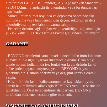
tüm ürünler GB (Ulusal Standart), ANSI (Amerikan Standardı)
ve DN (Alman Standardı) ile uyumludur veya bu standartları
aşmaktadır.
· Şirket, üretim süreci boyunca ve depolama öncesinde sıkı
numune alma veya tam denetimden geçen, sektörün en ileri
teknolojiye sahip test laboratuvarına sahiptir.
· Penseler, ürünün sağlamlığını ve güvenilirliğini sağlamak için
yüksek kaliteli 62 CRV Damla Dövme Çeliğinden üretilmiştir.
GARANTİ
· BEYOND ürünlerini satın almadan önce lütfen ürün kullanım
kılavuzunu ve ilgili uyarıları dikkatlice okuyun. Ürün bir yıl
içinde normal kullanımda ise, fonksiyon kaybı ürünün kendi
kalitesinden kaynaklanıyorsa, yetkili BEYOND bayisine
gidebilirsiniz. Ürünün onarımı veya değişimi ücretsiz olarak
yapılır.
· Hasar, ürünün kendi kalite sorunundan kaynaklanmıyorsa,
ücretli bakım hizmeti almak için BEYOND yetkili servisine de
gidebilirsiniz. Özel ücretlendirme standartları, BEYOND
tarafından belirlenen esaslara göre belirlenir.
GARANTİ KAPSAMI DIŞINDAKİ