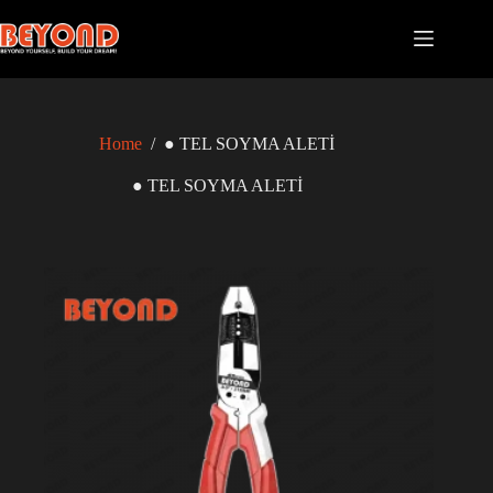
Skip
to
content
Home
/
● TEL SOYMA ALETİ
● TEL SOYMA ALETİ