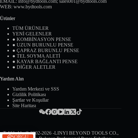
EMAIL:
info@bydtools.com
;
sales001@bydtools.com
WEB:
www.bydtools.com
Ürünler
TÜM ÜRÜNLER
YENİ GELENLER
● KOMBİNASYON PENSE
● UZUN BURUNLU PENSE
● ÇAPRAZ BURUNLU PENSE
● TEL SOYMA ALETİ
● KAYAR BAĞLANTI PENSE
● DİĞER ALETLER
Yardım Alın
Yardım Merkezi ve SSS
Gizlilik Politikası
Şartlar ve Koşullar
Site Haritası
Telif hakkı © 2002-2026 -LINYI BEYOND TOOLS CO.,
SORGU