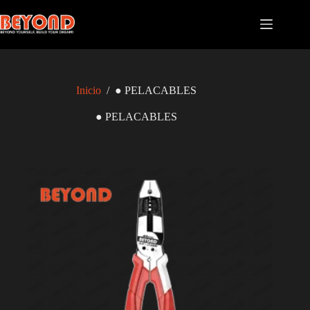
Saltar
al
contenido
Inicio
/
● PELACABLES
● PELACABLES