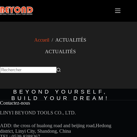
Passer
au
contenu
Accueil
/
ACTUALITÉS
ACTUALITÉS
Aucun
résultat
BEYOND YOURSELF,
BUILD YOUR DREAM!
Contactez-nous
LINYI BEYOND TOOLS CO., LTD.
ADD: the cross of hualong road and beijing road,Hedong
district, Linyi City, Shandong, China
TEL: 0539-8388267