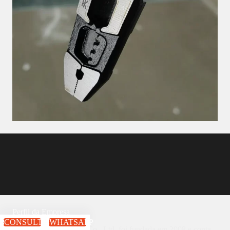
Perfil da Empresa
CONSULTA
WHATSAPP
A Linyi Beyond Tools Co., Ltd. foi fundada em 2008 e conta