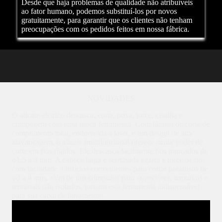
Desde que haja problemas de qualidade não atribuíveis
ao fator humano, podemos substituí-los por novos
gratuitamente, para garantir que os clientes não tenham
preocupações com os pedidos feitos em nossa fábrica.
NOVIDADES
O alicate elétrico descasca, corta, puxa, torce, cisalha e
crimpagem com uma única ferramenta. Com lâmina de corte de
comprimento total, endurecida a laser, e um design de alta
alavancagem, o alicate multifuncional oferece maior poder de
corte em fios rígidos. Ele descasca facilmente fios trançados de
φ1,5 a 4 mm. A cabeça larga e serrilhada agarra e torce os fios
com facilidade. Orifícios convenientes para cortar parafusos de
φ3 a 4 mm, além de um crimpador para conectores, terminais e
terminais não isolados, tornam esta ferramenta indispensável
para sua caixa de ferramentas.