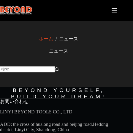
コ
ン
テ
ン
ツ
へ
ホーム
ニュース
/
ス
キ
ニュース
ッ
プ
結
果
な
BEYOND YOURSELF,
し
BUILD YOUR DREAM!
お問い合わせ
LINYI BEYOND TOOLS CO., LTD.
ADD: the cross of hualong road and beijing road,Hedong
district, Linyi City, Shandong, China