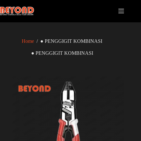
Skip
to
content
Home
/
● PENGGIGIT KOMBINASI
● PENGGIGIT KOMBINASI