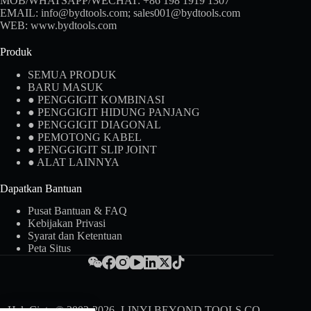
MOB/WHATSAPP/WECHAT:
+86 198 1919 1307
EMAIL:
info@bydtools.com
;
sales001@bydtools.com
WEB:
www.bydtools.com
Produk
SEMUA PRODUK
BARU MASUK
● PENGGIGIT KOMBINASI
● PENGGIGIT HIDUNG PANJANG
● PENGGIGIT DIAGONAL
● PEMOTONG KABEL
● PENGGIGIT SLIP JOINT
● ALAT LAINNYA
Dapatkan Bantuan
Pusat Bantuan & FAQ
Kebijakan Privasi
Syarat dan Ketentuan
Peta Situs
Hak Cipta © 2002-2026 -LINYI BEYOND TOOLS CO.,